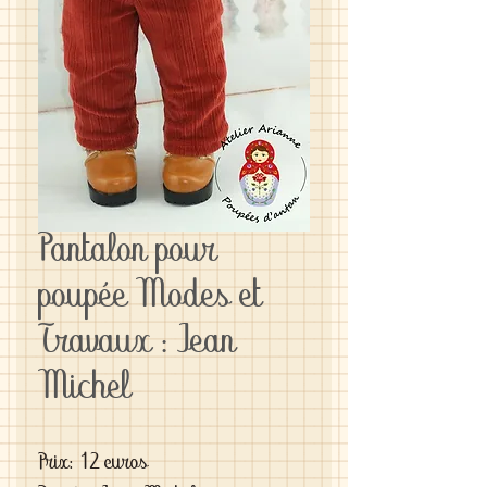
Pantalon pour
poupée Modes et
Travaux : Jean
Michel
Prix: 12 euros