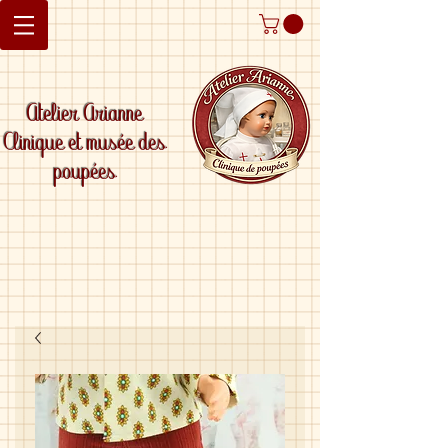
Atelier Arianne
Clinique et musée des
poupées