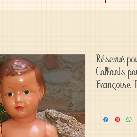
Réservé po
Collants p
Françoise