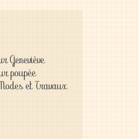
ur Geneviève
our poupée
 Modes et Travaux