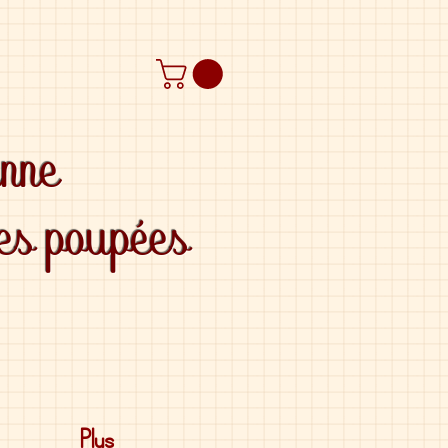
anne
des poupées
Plus