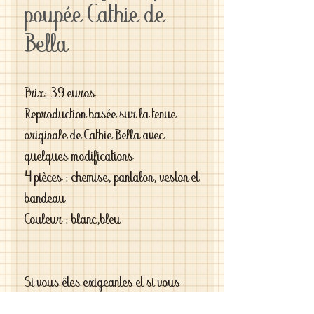
poupée Cathie de
Bella
Prix: 39 euros
Reproduction basée sur la tenue
originale de Cathie Bella avec
quelques modifications
4 pièces : chemise, pantalon, veston et
bandeau
Couleur : blanc,bleu
Si vous êtes exigeantes et si vous
cherchez des vêtements de haute