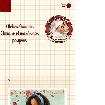
Atelier Arianne
Clinique et musée des
poupées