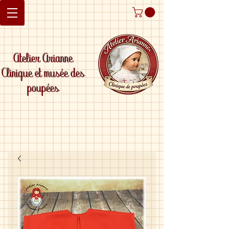
Atelier Arianne
Clinique et musée des
poupées