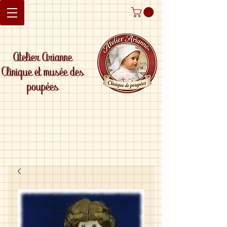
Atelier Arianne
Clinique et musée des
poupées