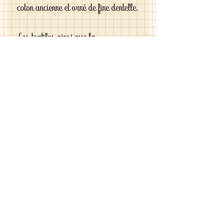
coton ancienne et orné de fine dentelle.
Les textiles ainsi que la
dentelle utilisés pour confectionner
cette tenue sont anciens.
Poupée : Bleuette
Taille : 27 cm
Pièces : 2 , la robe sarreau et le
tablier d'après-midi
Couleur : bleu et blanc
Tissu: coton ancien
Si vous êtes exigeantes et si vous
cherchez des vêtements de haute
qualité vous le trouverez chez moi .