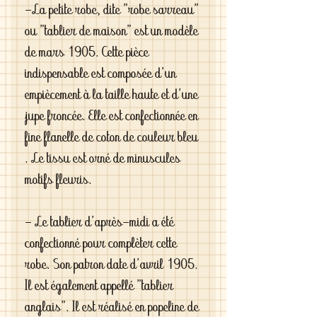
-La petite robe, dite "robe sarreau"
ou "tablier de maison" est un modèle
de mars 1905. Cette pièce
indispensable est composée d'un
empiècement à la taille haute et d'une
jupe froncée. Elle est confectionnée en
fine flanelle de coton de couleur bleu
. Le tissu est orné de minuscules
motifs fleuris.
- Le tablier d'après-midi a été
confectionné pour complèter cette
robe. Son patron date d'avril 1905.
Il est également appellé "tablier
anglais". Il est réalisé en popeline de