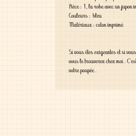
Pièce : 1, la robe avec un jupon i
Couleurs : bleu
Matériaux : coton imprimé
Si vous êtes exigeantes et si vou
vous le trouverez chez moi . C'es
votre poupée .