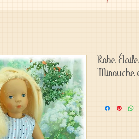
Robe Étoil
Minouche 