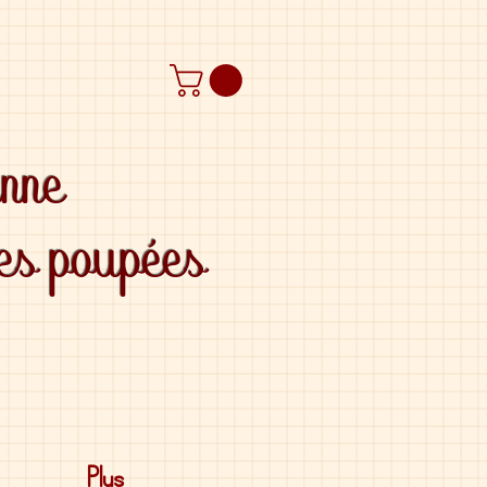
anne
des poupées
Plus