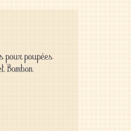
es pour poupées
et Bombon