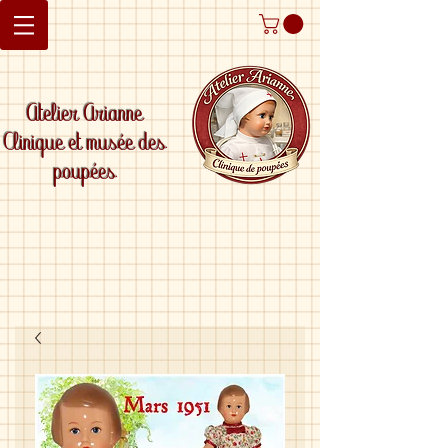
Atelier Arianne
Clinique et musée des
poupées