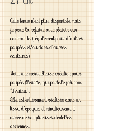
27 cm
Cette tenue n'est plus disponible mais
je peux la refaire avec plaisir sur
commande ( également pour d'autres
poupées et/ou dans d'autres
couleurs)
Voici une merveilleuse création pour
poupée Bleuette, qui porte le joli nom
"Louisa".
Elle est entièrement réalisée dans un
tissu d'époque, et minutieusement
ornée de somptueuses dentelles
anciennes.