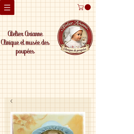
Atelier Arianne
Clinique et musée des
poupées