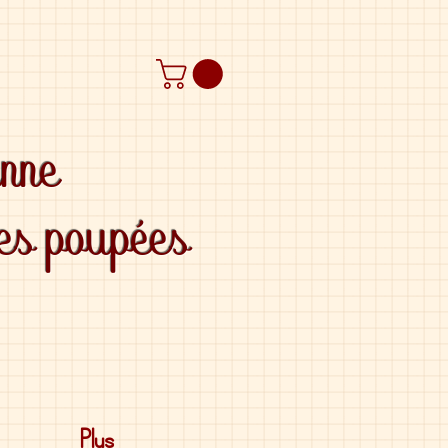
anne
des poupées
Plus