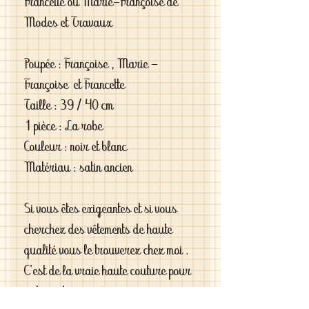
Francette ou Marie-Françoise de
Modes et Travaux
Poupée : Françoise , Marie -
Françoise et Francette
Taille : 39 / 40 cm
1 pièce : La robe
Couleur : noir et blanc
Matériau : satin ancien
Si vous êtes exigeantes et si vous
cherchez des vêtements de haute
qualité vous le trouverez chez moi .
C'est de la vraie haute couture pour
gâter votre poupée .