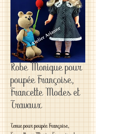
Robe Monique pour
poupée Françoise,
Francette Modes et
Travaux
Tenue pour poupée Françoise,