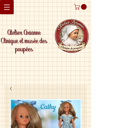
Atelier Arianne
Clinique et musée des
poupées