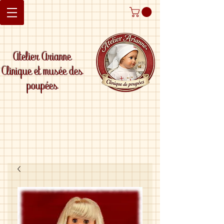
Atelier Arianne
Clinique et musée des
poupées