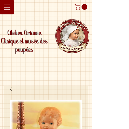
Atelier Arianne
Clinique et musée des
poupées