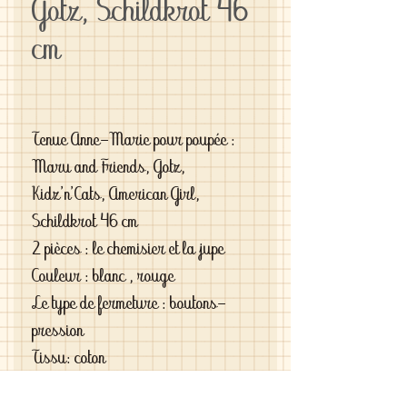
Gotz, Schildkrot 46
cm
Tenue Anne-Marie pour poupée :
Maru and Friends, Gotz,
Kidz'n'Cats, American Girl,
Schildkrot 46 cm
2 pièces : le chemisier et la jupe
Couleur : blanc , rouge
Le type de fermeture : boutons-
pression
Tissu: coton