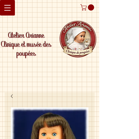
Atelier Arianne
Clinique et musée des
poupées