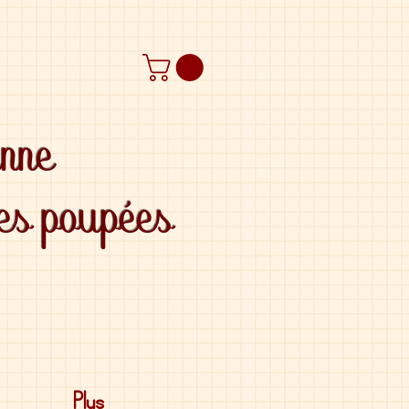
anne
des poupées
Plus