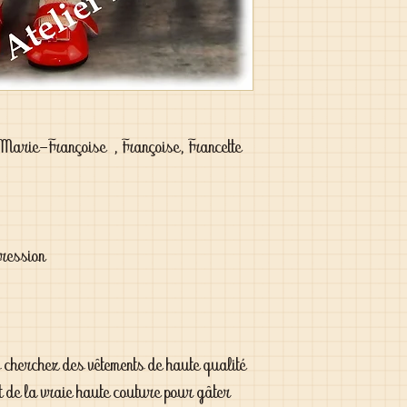
arie-Françoise , Françoise, Francette
pression
s cherchez des vêtements de haute qualité
t de la vraie haute couture pour gâter