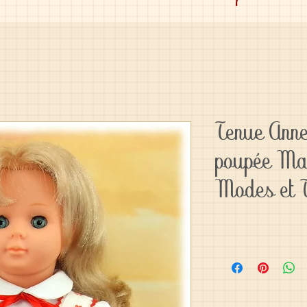
Tenue Ann
poupée Ma
Modes et 