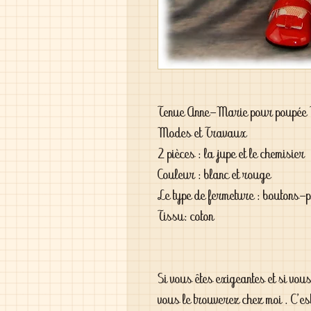
Tenue Anne-Marie pour poupée M
Modes et Travaux
2 pièces : la jupe et le chemisier
Couleur : blanc et rouge
Le type de fermeture : boutons-
Tissu: coton
Si vous êtes exigeantes et si vou
vous le trouverez chez moi . C'es