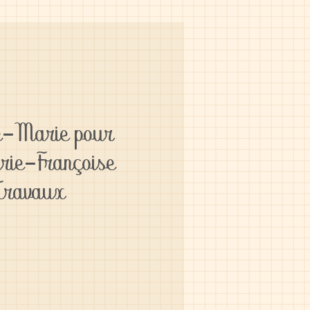
e-Marie pour
rie-Françoise
Travaux