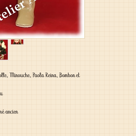
olle, Minouche, Paola Reina, Bombon et
au
mé ancien