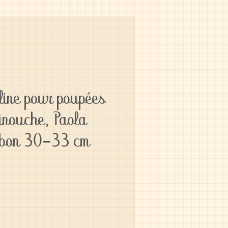
line pour poupées
inouche, Paola
mbon 30-33 cm