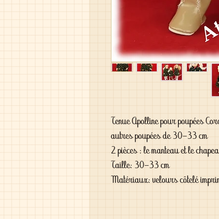
Tenue Apolline pour poupées Cor
autres poupées de 30-33 cm
2 pièces : le manteau et le chape
Taille: 30-33 cm
Matériaux: velours côtelé impri