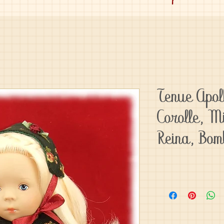
Tenue Apol
Corolle, M
Reina, Bo