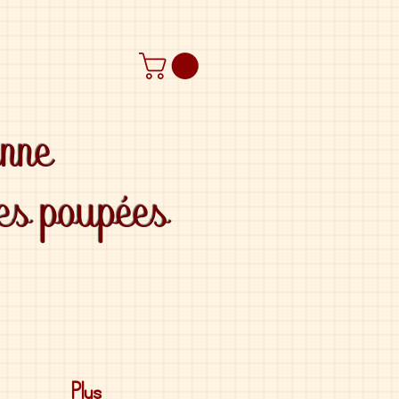
anne
des poupées
Plus