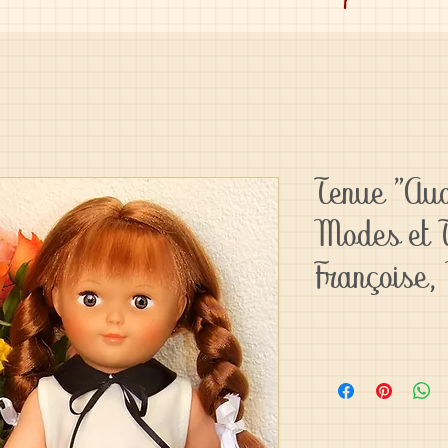
Tenue "Au
Modes et 
Françoise,