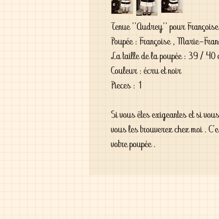
Tenue ''Audrey'' pour Françoise
Poupée : Françoise , Marie-Franç
La taille de la poupée : 39 / 40
Couleur : écru et noir
Pieces : 1
Si vous êtes exigeantes et si vou
vous les trouverez chez moi . C'
votre poupée .