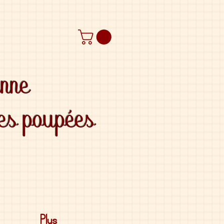
anne
des poupées
Plus