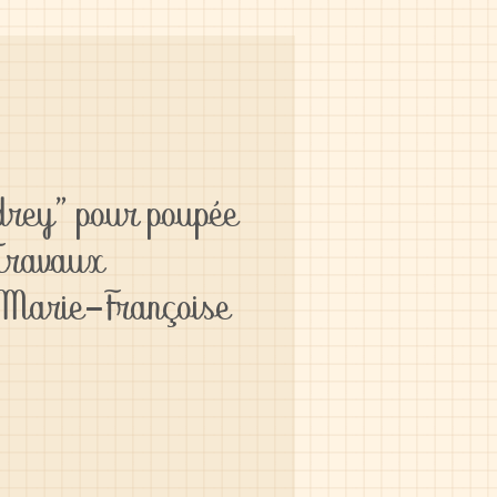
drey" pour poupée
Travaux
 Marie-Françoise