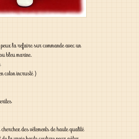
je peux la refaire sur commande avec un
 ou bleu marine.
e
en coton incrusté )
erites
s cherchez des vêtements de haute qualité