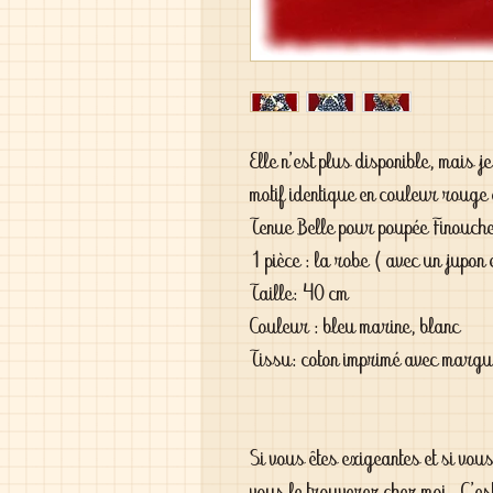
Elle n'est plus disponible, mais 
motif identique en couleur rouge
Tenue Belle pour poupée Finouch
1 pièce : la robe ( avec un jupon 
Taille: 40 cm
Couleur : bleu marine, blanc
Tissu: coton imprimé avec margu
Si vous êtes exigeantes et si vou