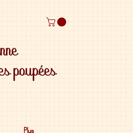
anne
des poupées
Plus