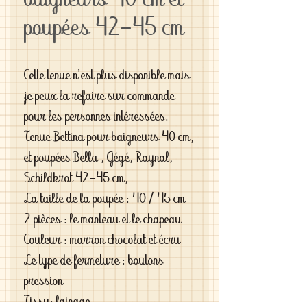
baigneurs 40 cm et
poupées 42-45 cm
Cette tenue n'est plus disponible mais
je peux la refaire sur commande
pour les personnes intéressées.
Tenue Bettina pour baigneurs 40 cm,
et poupées Bella , Gégé, Raynal,
Schildkrot 42-45 cm,
La taille de la poupée : 40 / 45 cm
2 pièces : le manteau et le chapeau
Couleur : marron chocolat et écru
Le type de fermeture : boutons
pression
Tissu: lainage