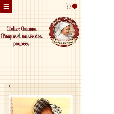
Atelier Arianne
Clinique et musée des
poupées