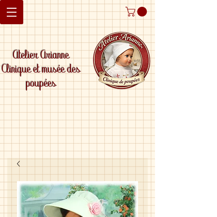
Atelier Arianne
Clinique et musée des
poupées