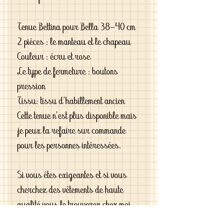
Tenue Bettina pour Bella 38-40 cm
2 pièces : le manteau et le chapeau
Couleur : écru et rose
Le type de fermeture : boutons
pression
Tissu: tissu d'habillement ancien
Cette tenue n'est plus disponible mais
je peux la refaire sur commande
pour les personnes intéressées.
Si vous êtes exigeantes et si vous
cherchez des vêtements de haute
qualité vous le trouverez chez moi .
C'est de la vraie haute couture pour