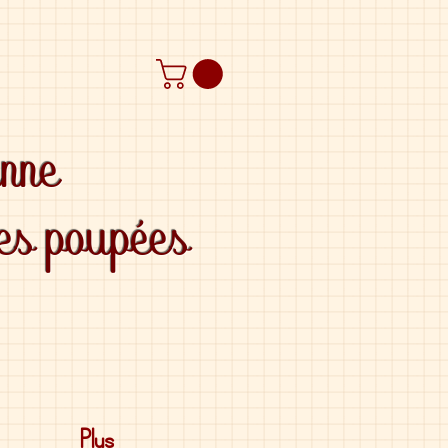
anne
des poupées
Plus