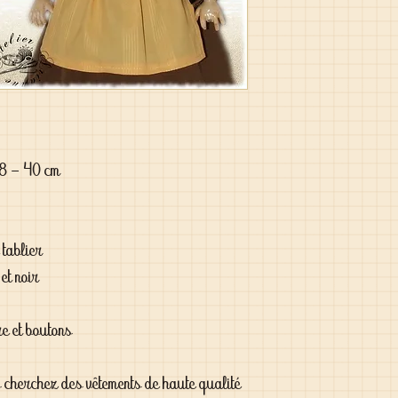
38 - 40 cm
 tablier
et noir
re et boutons
s cherchez des vêtements de haute qualité 