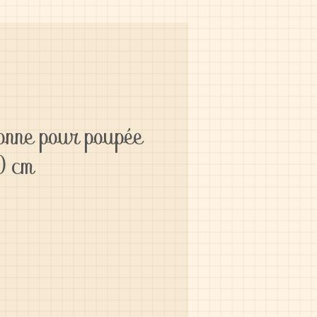
onne pour poupée
0 cm