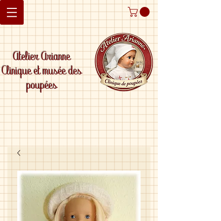
Atelier Arianne
Clinique et musée des
poupées