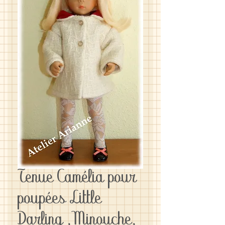
Tenue Camélia pour
poupées Little
Darling ,Minouche,