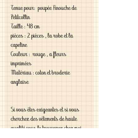
Tenue pour: poupée Finouche de
Petitcollin
Taille : 48 cm
pièces : 2 pièces , la robe et la
capeline
Couleur : rouge , a fleurs
imprimées
Matériau : coton et broderie
anglaise
Si vous êtes exigeantes et si vous
cherchez des vêtements de haute
qualité vous le trouverez chez moi .