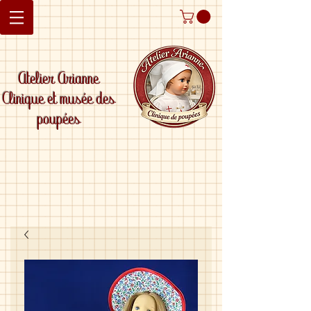
Atelier Arianne
Clinique et musée des
poupées