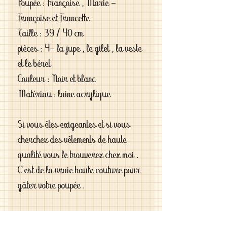
Poupée : Françoise , Marie -
Françoise et Francette
Taille : 39 / 40 cm
pièces : 4- la jupe , le gilet , la veste
et le béret
Couleur : Noir et blanc
Matériau : laine acrylique
Si vous êtes exigeantes et si vous
cherchez des vêtements de haute
qualité vous le trouverez chez moi .
C'est de la vraie haute couture pour
gâter votre poupée .