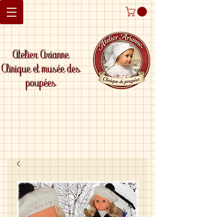
Atelier Arianne
Clinique et musée des
poupées