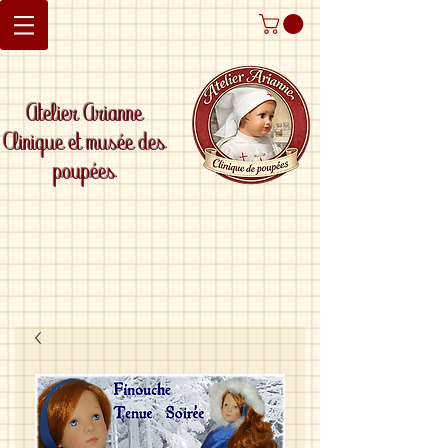
Atelier Arianne
Clinique et musée des
poupées