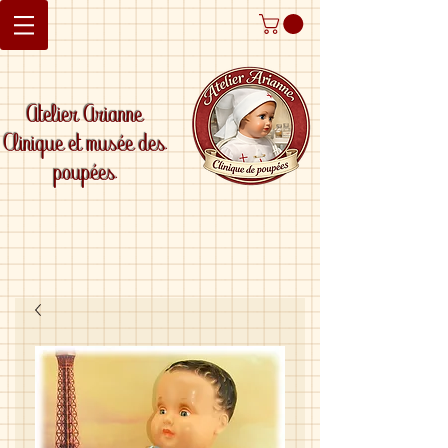
Atelier Arianne
Clinique et musée des
poupées