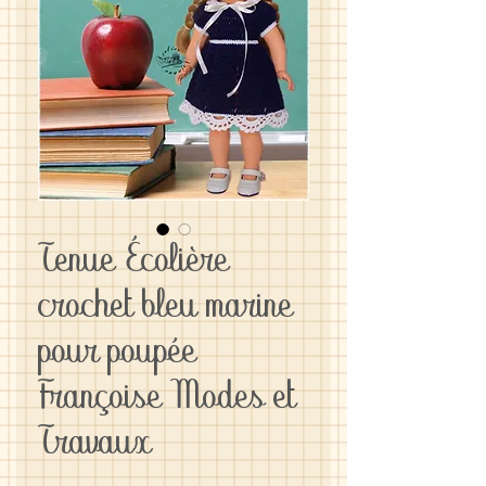
Tenue Écolière
crochet bleu marine
pour poupée
Françoise Modes et
Travaux