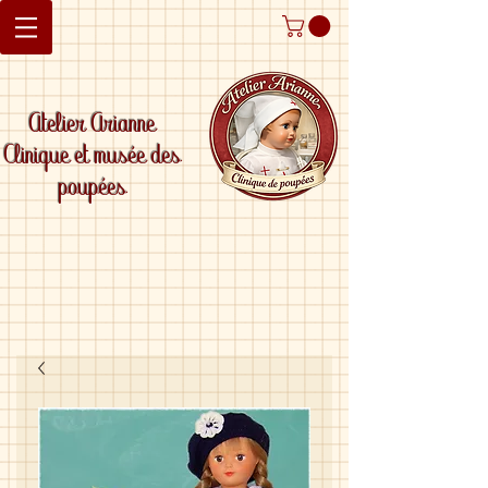
Atelier Arianne
Clinique et musée des
poupées