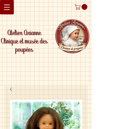
Atelier Arianne
Clinique et musée des
poupées