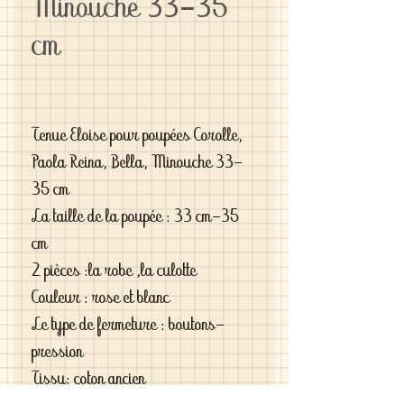
Minouche 33-35
cm
Tenue Eloise pour poupées Corolle,
Paola Reina, Bella, Minouche 33-
35 cm
La taille de la poupée : 33 cm-35
cm
2 pièces :la robe ,la culotte
Couleur : rose et blanc
Le type de fermeture : boutons-
pression
Tissu: coton ancien