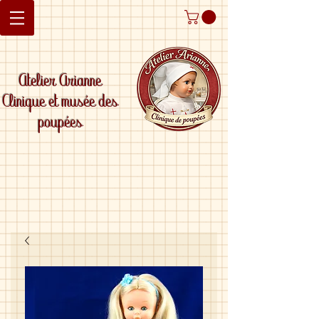
Atelier Arianne
Clinique et musée des
poupées