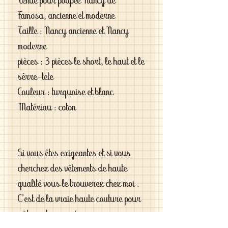
Tenue pour poupée Nancy de
Famosa, ancienne et moderne
Taille : Nancy ancienne et Nancy
moderne
pièces : 3 pièces le short, le haut et le
sêrre-tete
Couleur : turquoise et blanc
Matériau : coton
Si vous êtes exigeantes et si vous
cherchez des vêtements de haute
qualité vous le trouverez chez moi .
C'est de la vraie haute couture pour
gâter votre poupée .