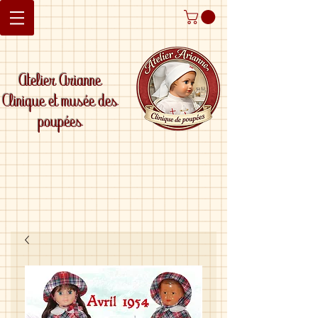
Atelier Arianne
Clinique et musée des
poupées