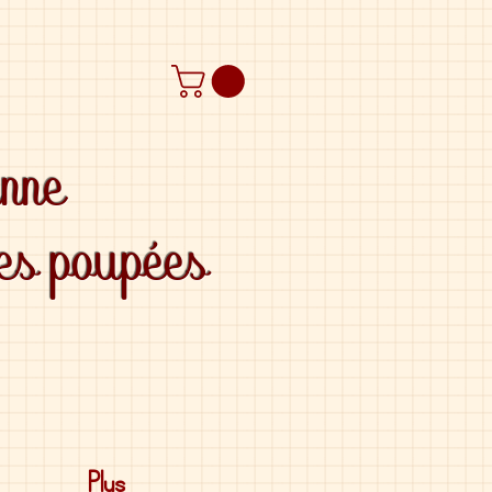
anne
des poupées
Plus