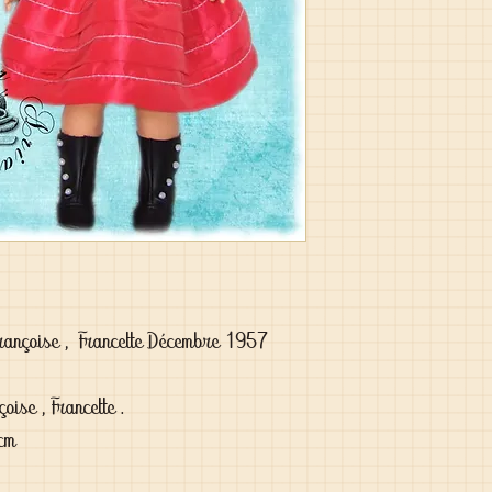
rançoise , Francette Décembre 1957
oise , Francette .
 cm