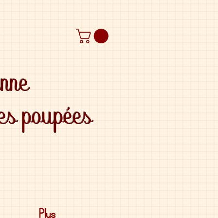
anne
des poupées
Plus