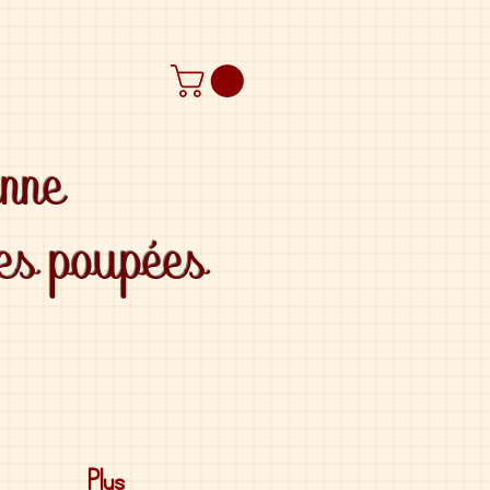
anne
des poupées
Plus