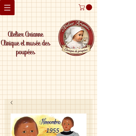
Atelier Arianne
Clinique et musée des
poupées