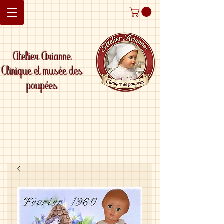
Atelier Arianne
Clinique et musée des
poupées