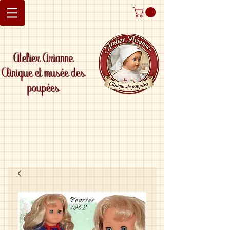
Atelier Arianne
Clinique et musée des
poupées