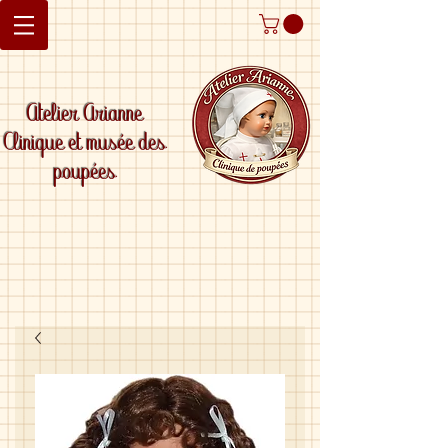
Atelier Arianne
Clinique et musée des
poupées