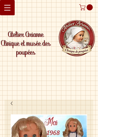
Atelier Arianne
Clinique et musée des
poupées