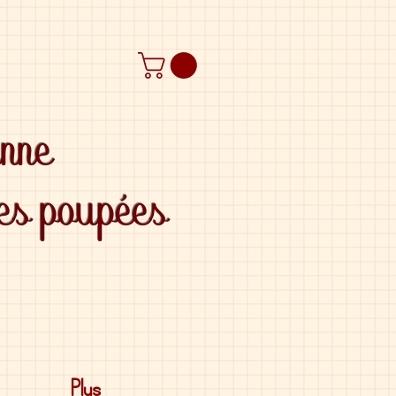
anne
des poupées
Plus