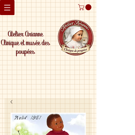
Atelier Arianne
Clinique et musée des
poupées