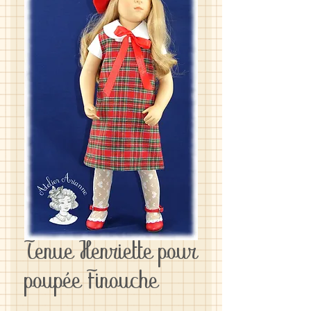
Tenue Henriette pour
poupée Finouche