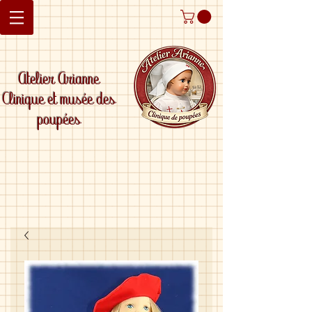
Atelier Arianne
Clinique et musée des
poupées