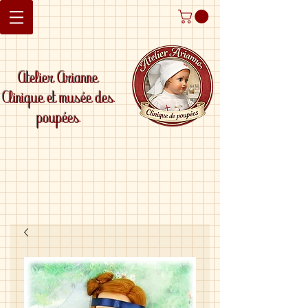
Atelier Arianne
Clinique et musée des
poupées