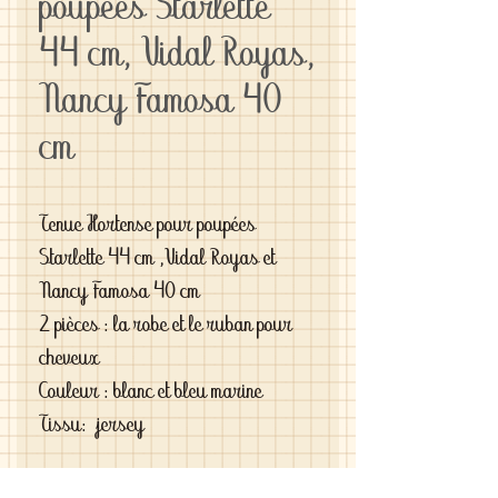
poupées Starlette
44 cm, Vidal Royas,
Nancy Famosa 40
cm
Tenue Hortense pour poupées
Starlette 44 cm ,Vidal Royas et
Nancy Famosa 40 cm
2 pièces : la robe et le ruban pour
cheveux
Couleur : blanc et bleu marine
Tissu: jersey