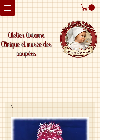
Atelier Arianne
Clinique et musée des
poupées