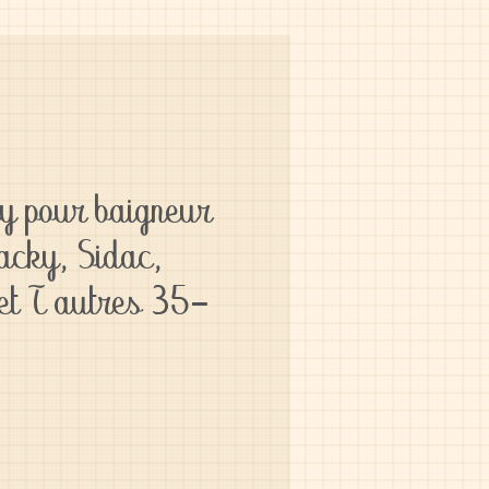
y pour baigneur
Jacky, Sidac,
et T autres 35-