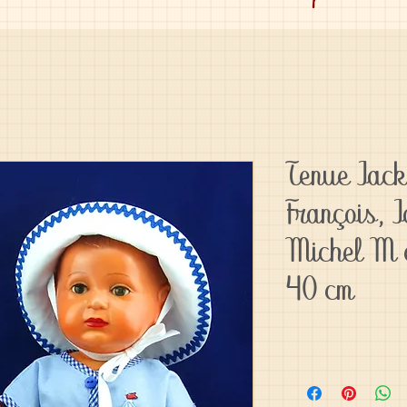
Tenue Jack
François, 
Michel M 
40 cm