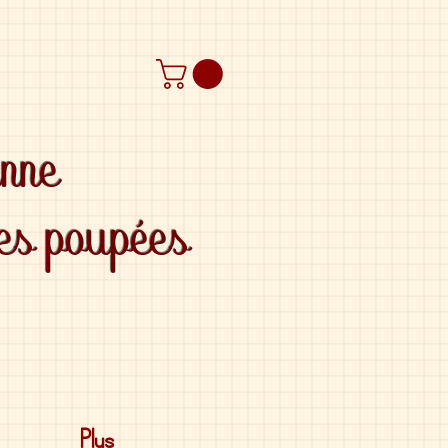
anne
des poupées
Plus