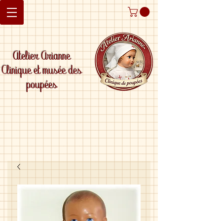
Atelier Arianne
Clinique et musée des
poupées