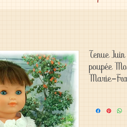
Tenue Jui
poupée Mo
Marie-Fra