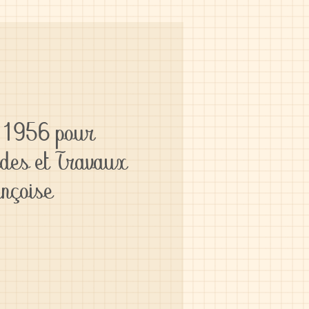
n 1956 pour
des et Travaux
nçoise