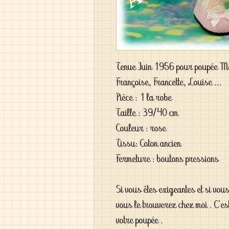
Tenue Juin 1956 pour poupée M
Françoise, Francette, Louise ...
Pièce : 1 la robe
Taille : 39/40 cm
Couleur : rose
Tissu: Coton ancien
Fermeture : boutons pressions
Si vous êtes exigeantes et si vou
vous le trouverez chez moi . C'es
votre poupée .