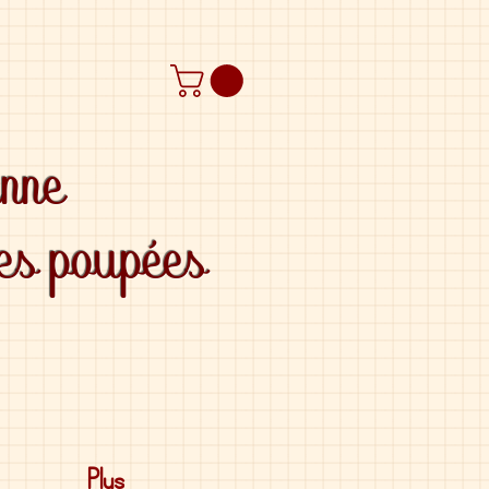
anne
des poupées
Plus