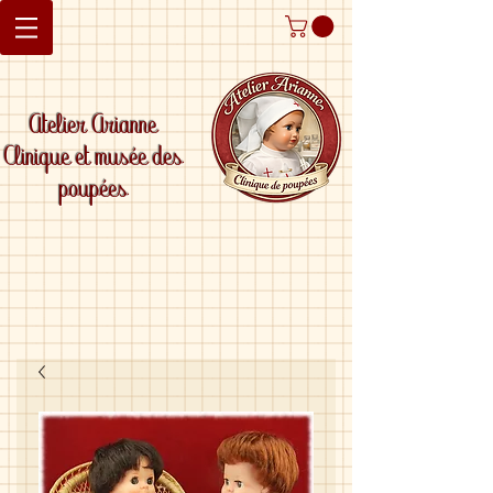
Atelier Arianne
Clinique et musée des
poupées