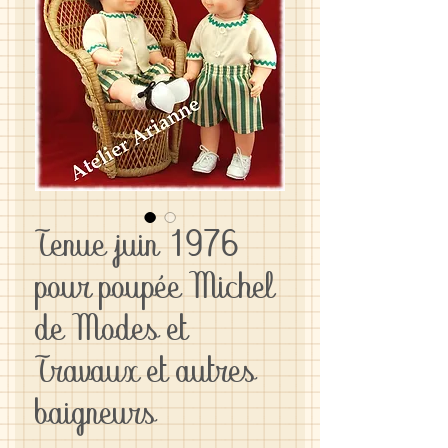
Tenue juin 1976
pour poupée Michel
de Modes et
Travaux et autres
baigneurs