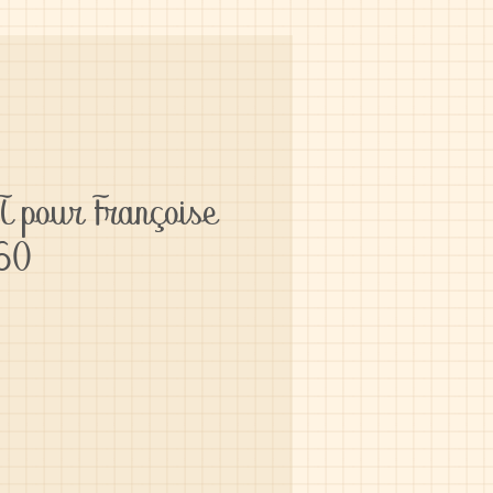
 pour Françoise
960