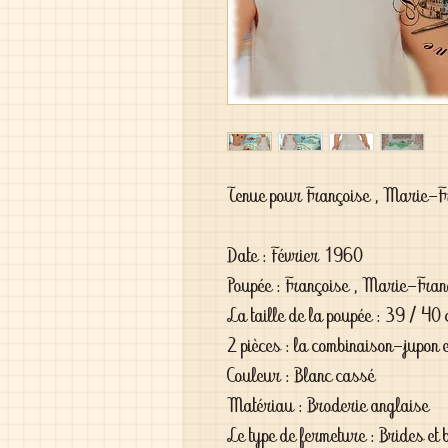
Tenue pour Françoise , Marie-Fra
Date : Février 1960

Poupée : Françoise , Marie-Françoi
La taille de la poupée : 39 / 40 
2 pièces : la combinaison-jupon et
Couleur : Blanc cassé 

Matériau : Broderie anglaise

Le type de fermeture : Brides et 