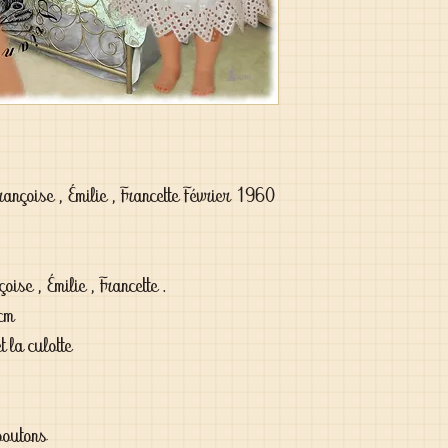
nçoise , Émilie , Francette Février 1960

se , Émilie , Francette .

cm

 la culotte

boutons
