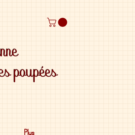
anne
des poupées
Plus