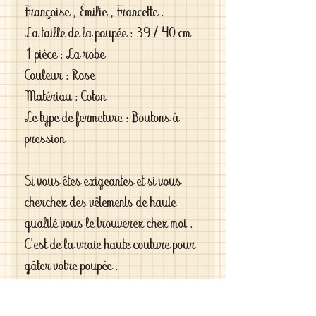
Françoise , Émilie , Francette .

La taille de la poupée : 39 / 40 cm

1 pièce : La robe

Couleur : Rose

Matériau : Coton 

Le type de fermeture : Boutons à 
pression

Si vous êtes exigeantes et si vous 
cherchez des vêtements de haute 
qualité vous le trouverez chez moi . 
C'est de la vraie haute couture pour 
gâter votre poupée .