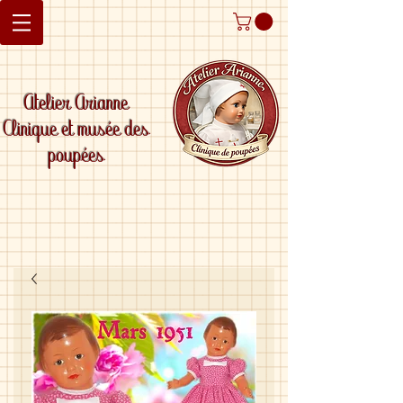
Atelier Arianne
Clinique et musée des
poupées