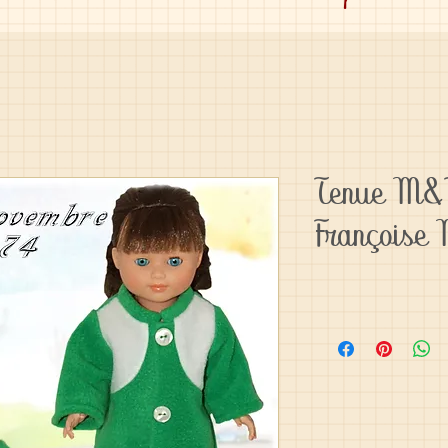
Tenue M&T
Françoise