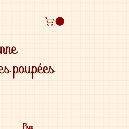
anne
des poupées
Plus