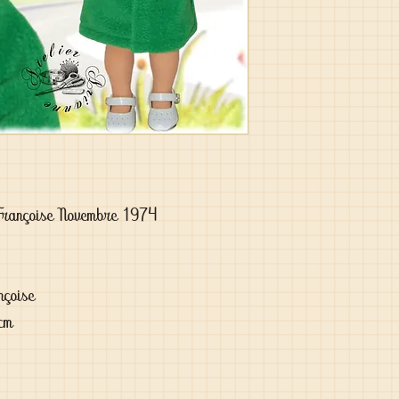
Françoise Novembre 1974

çoise

cm
